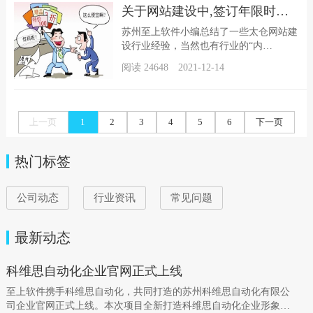
您介绍怎样制作网站整个过程，以帮助您
关于网站建设中,签订年限时长的猫腻儿
在第一次正确完成任何事情。从规划其内
容开始创建网站规划您...
苏州至上软件小编总结了一些太仓网站建
设行业经验，当然也有行业的“内
幕”和“潜规则”，我们总是收到新访客户
阅读 24648 2021-12-14
的一个问题，这里我们着重说下这个疑
问，帮您辨别下，到底那种情况，您的利
益大化！问题：签订3年/5年网站建设服
务 优惠力度很大！而且网站维护都是赠
上一页
1
2
3
4
5
6
下一页
送的!A 公司给甲方报价...
热门标签
公司动态
行业资讯
常见问题
最新动态
科维思自动化企业官网正式上线
至上软件携手科维思自动化，共同打造的苏州科维思自动化有限公
司企业官网正式上线。本次项目全新打造科维思自动化企业形象。