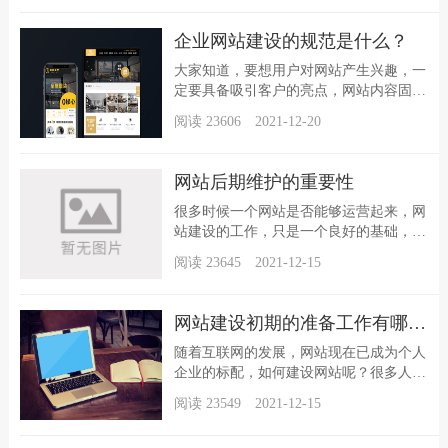
考到客户体验，花哨的图片会影响浏览。
符合标准即符合万维网的标准，此时符合
企业网站建设的规范是什么？
标准也指，现在还没有完全符合安全标准
的浏览器，然而相比较...
大家知道，要想用户对网站产生兴趣，一
定要具备吸引客户的亮点，网站内容固然
重要，然而方便的框架也一定要做好，而
阅读 23606 2021-12-20
传统的注重的是做而不是用，因此不会思
考到客户体验，花哨的图片会影响浏览。
符合标准即符合万维网的标准，此时符合
网站后期维护的重要性
标准也指，现在还没有完全符合安全标准
的浏览器，然而相比较...
很多时候一个网站是否能够运营起来，网
站建设的工作，只是一个良好的基础，后
期的维护运营才是更加需要投入时间和金
阅读 23645 2021-12-15
钱的地方，但是很多的公司花钱做了网
站，后期维护不用心，再好的网站也终将
淘汰。其实太仓网站建设，只要有心，是
网站建设初期的准备工作有哪些？
能够找到一个能够制作出高质量的网站的
公司，制作出能够满足用...
随着互联网的发展，网站现在已成为个人
企业的标配，如何建设网站呢？很多人对
网站建设不是很了解！如果你想建立一个
阅读 23549 2021-12-15
网站，或者你正在建设一个网站，那么你
是在正确的地方。太仓网站建设小遍将为